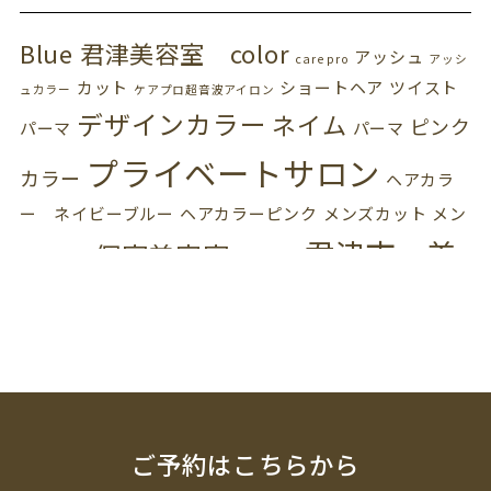
Blue 君津美容室 color
アッシュ
care pro
アッシ
カット
ショートヘア
ツイスト
ュカラー
ケアプロ超音波アイロン
デザインカラー
ネイム
ピンク
パーマ
パーマ
プライベートサロン
カラー
ヘアカラ
ー ネイビーブルー
ヘアカラーピンク
メンズカット
メン
君津市 美
個室美容室
ズパーマ
出張美容師
容室 プライベートサロン
血色カ
髪質改善
ラー
訪問美容師
超音波トリートメント
ご予約はこちらから