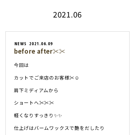
2021.06
NEWS
2021.06.09
before after✂︎✂︎
今回は
カットでご来店のお客様✂︎☺️
肩下ミディアムから
ショートへ✂︎✂︎✂︎
軽くなりすっきり✨✨
仕上げはバームワックスで艶をだしたり