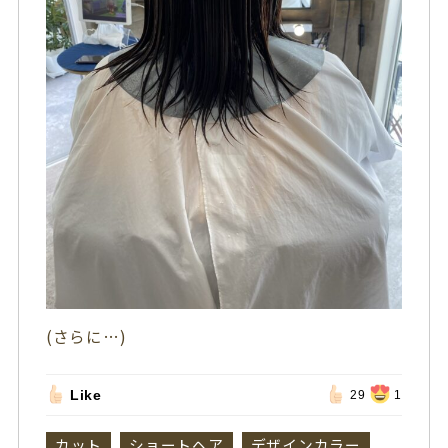
(さらに…)
Like
29
1
カット
ショートヘア
デザインカラー