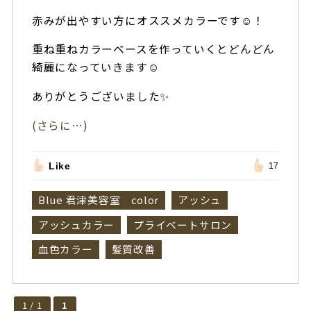
赤みが出やすい方にオススメカラーです☺️！
重ね重ねカラーベースを作っていくとどんどん
綺麗になっていきます☺️
ありがとうございました✨
(さらに…)
Like
17
Blue 君津美容室 color
アッシュ
アッシュカラー
プライベートサロン
血色カラー
髪質改善
1 / 1
1