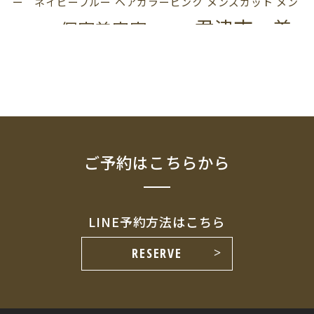
ー ネイビーブルー
ヘアカラーピンク
メンズカット
メン
君津市 美
個室美容室
ズパーマ
出張美容師
容室 プライベートサロン
血色カ
髪質改善
ラー
訪問美容師
超音波トリートメント
ご予約はこちらから
LINE予約方法はこちら
RESERVE