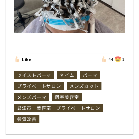
Like
44
1
ツイストパーマ
ネイム
パーマ
プライベートサロン
メンズカット
メンズパーマ
個室美容室
君津市 美容室 プライベートサロン
髪質改善